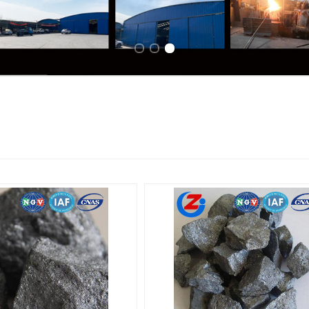
Previous slide
Next slide