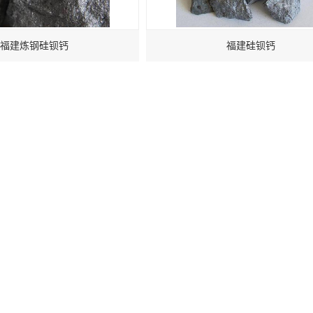
福建炼钢硅钡钙
福建硅钡钙