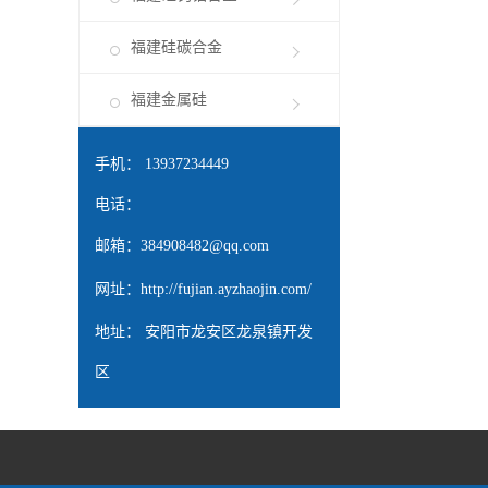
福建硅碳合金
福建金属硅
手机： 13937234449
电话：
邮箱：
384908482@qq.com
网址：
http://fujian.ayzhaojin.com/
地址： 安阳市龙安区龙泉镇开发
区