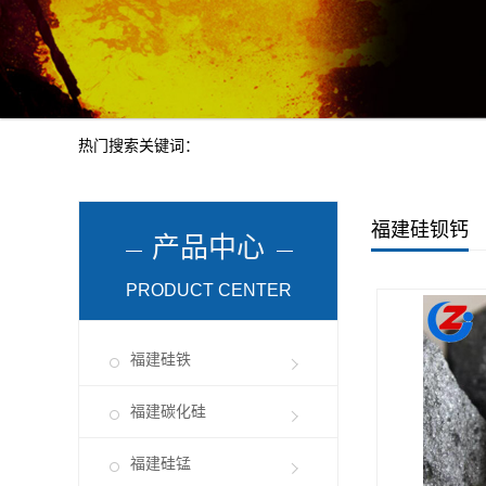
热门搜索关键词：
福建硅钡钙
产品中心
PRODUCT CENTER
福建硅铁
福建碳化硅
福建硅锰