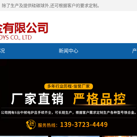
，除了生产及提供
硅碳球
外,还可根据客户的要求定制。
况
新闻中心
产
们