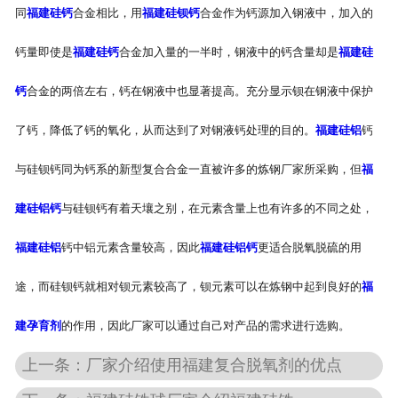
同
福建硅钙
合金相比，用
福建硅钡钙
合金作为钙源加入钢液中，加入的
钙量即使是
福建硅钙
合金加入量的一半时，钢液中的钙含量却是
福建硅
钙
合金的两倍左右，钙在钢液中也显著提高。充分显示钡在钢液中保护
了钙，降低了钙的氧化，从而达到了对钢液钙处理的目的。
福建硅铝
钙
与硅钡钙同为钙系的新型复合合金一直被许多的炼钢厂家所采购，但
福
建硅铝钙
与硅钡钙有着天壤之别，在元素含量上也有许多的不同之处，
福建硅铝
钙中铝元素含量较高，因此
福建硅铝钙
更适合脱氧脱硫的用
途，而硅钡钙就相对钡元素较高了，钡元素可以在炼钢中起到良好的
福
建孕育剂
的作用，因此厂家可以通过自己对产品的需求进行选购。
上一条：厂家介绍使用福建复合脱氧剂的优点