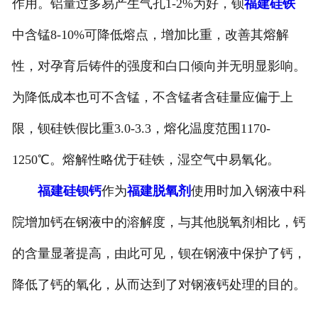
作用。铝量过多易产生气孔1-2%为好，钡
福建硅铁
中含锰8-10%可降低熔点，增加比重，改善其熔解
性，对孕育后铸件的强度和白口倾向并无明显影响。
为降低成本也可不含锰，不含锰者含硅量应偏于上
限，钡硅铁假比重3.0-3.3，熔化温度范围1170-
1250℃。熔解性略优于硅铁，湿空气中易氧化。
福建硅钡钙
作为
福建脱氧剂
使用时加入钢液中科
院增加钙在钢液中的溶解度，与其他脱氧剂相比，钙
的含量显著提高，由此可见，钡在钢液中保护了钙，
降低了钙的氧化，从而达到了对钢液钙处理的目的。