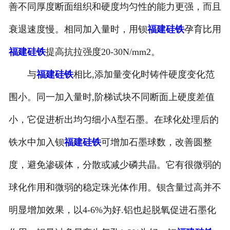
善不同厚度断面组织和硬度均匀性的能力更强，而且
衰退速度慢。相同加入量时，用钡
福建硅铁
孕育比用
福建硅铁
提高抗拉强度20-30N/mm2。
与
福建硅铁
相比,添加量变化时铸件硬度变化范
围小。同一加入量时,阶梯试块不同断面上硬度差值
小，它促进析出均匀细小A型石墨。在球化处理后的
铁水中加入钡
福建硅铁
可增加石墨球数，改善圆整
度，避免渗碳体，分散或减少磷共晶。它有很微弱的
球化作用和微弱的稳定珠光体作用。钡含量过高并不
明显增加效果，以4-6%为好.铝也起脱氧促进石墨化