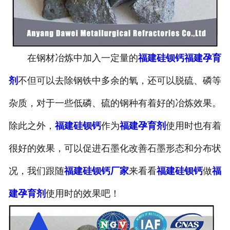
在钢材冶炼中加入一定量的
福建硅钡钙
福建孕育
剂
不但可以去除钢铁中多余的氧，还可以脱硫、磷等
杂质，对于一些低磷、硫的钢种有着好的冶炼效果。
除此之外，
福建硅钡钙
作为
福建孕育剂
使用时也有着
很好的效果，可以促进石墨化改善石墨形态和分布状
况，我们跟随
福建硅钡钙厂家
来看看
福建硅钡钙
做
福
建孕育剂
使用时的效果吧！