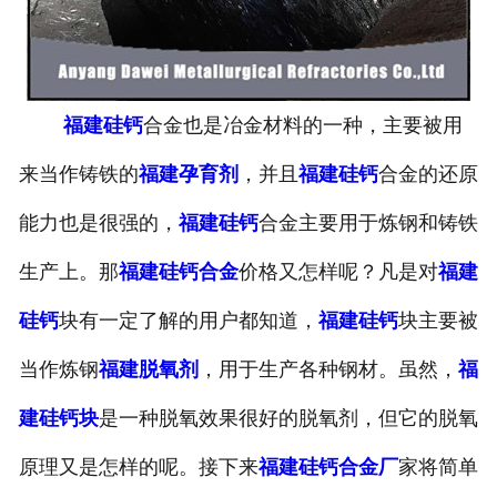
福建硅钙
合金也是冶金材料的一种，主要被用
来当作铸铁的
福建孕育剂
，并且
福建硅钙
合金的还原
能力也是很强的，
福建硅钙
合金主要用于炼钢和铸铁
生产上。那
福建硅钙合金
价格又怎样呢？凡是对
福建
硅钙
块有一定了解的用户都知道，
福建硅钙
块主要被
当作炼钢
福建脱氧剂
，用于生产各种钢材。虽然，
福
建硅钙块
是一种脱氧效果很好的脱氧剂，但它的脱氧
原理又是怎样的呢。接下来
福建硅钙合金厂
家将简单