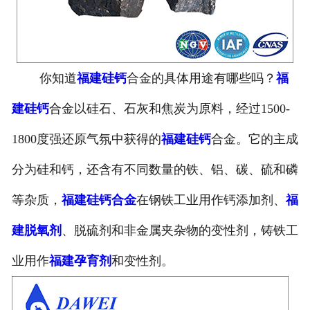
你知道
福建硅钙
合金的具体用途有哪些吗？
福
建硅钙
合金以硅石、石灰和焦炭为原料，经过1500-
1800度强还原气氛中获得的
福建硅钙
合金。它的主成
分为硅和钙，还含有不同数量的铁、铝、碳、硫和磷
等杂质，
福建硅钙合金
在钢铁工业用作钙添加剂、
福
建脱氧剂
、脱硫剂和非金属夹杂物的变性剂，铸铁工
业用作
福建孕育剂
和变性剂。