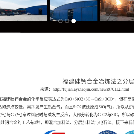
Previous slide
Next slide
福建硅钙合金冶炼法之分
来源：
http://fujian.ayzhaojin.com/news970112.html
炼
福建硅钙
合金的化学反应表达式为CaO+SiO2+3C→CaSi+3CO↑
的沸点较低，易挥发产生钙蒸气，而且SiO2被还原成SiO(气)，所以从炉内
iO(气)与Ca(气)穿过料层时与碳发生反应，大部分转化为CaC2与SiC，
建硅钙
合金的工艺有3种，即混合加料法、分层加料法与电石法。接下来我