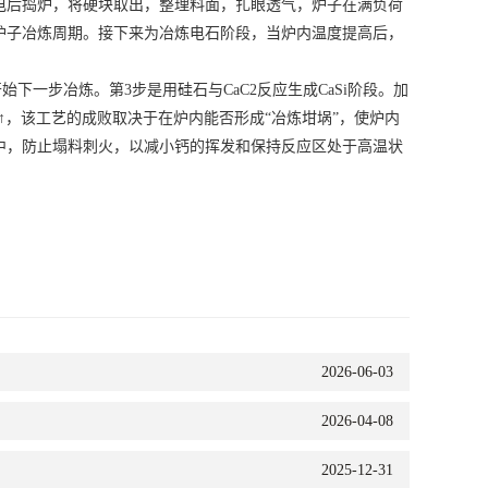
后捣炉，将硬块取出，整理料面，扎眼透气，炉子在满负荷
炉子冶炼周期。接下来为冶炼电石阶段，当炉内温度提高后，
下一步冶炼。第3步是用硅石与CaC2反应生成CaSi阶段。加
+2CO↑，该工艺的成败取决于在炉内能否形成“冶炼坩埚”，使炉内
中，防止塌料刺火，以减小钙的挥发和保持反应区处于高温状
2026-06-03
2026-04-08
2025-12-31