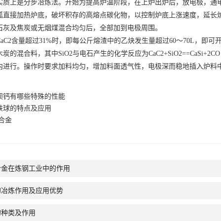
上是分步冶炼法。开始为提高炉温阶段，在上炉出炉后，放电极，通电
弧直接加热炉底，破坏积存的高熔点碳化物，以控制炉底上涨速度，延长
石灰及焦炭或无烟煤混合均匀后，全部加到电极周围。
2含量超过31%时，即每公斤熔渣中的乙炔发生量超过60～70L，即可开始
炭的混合料，其中SiO2与电石产生的化学反应为CaC2+SiO2==CaSi
内进行。操作时要求加料均匀，增加料面透气性，电极深而稳地插入炉料
钡钙有哪些特殊的性能
铁球的特点及应用
合金
合金在炼钢工业中的作用
的冶炼作用及应用优势
的种类及作用