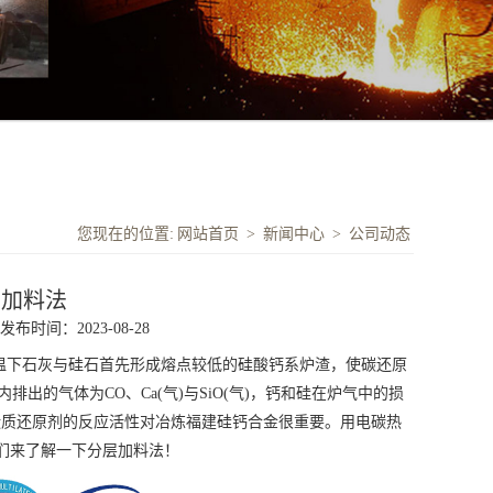
您现在的位置:
网站首页
>
新闻中心
>
公司动态
层加料法
发布时间：2023-08-28
，但在高温下石灰与硅石首先形成熔点较低的硅酸钙系炉渣，使碳还原
排出的气体为CO、Ca(气)与SiO(气)，钙和硅在炉气中的损
所以碳质还原剂的反应活性对冶炼
福建硅钙
合金很重要。用电碳热
们来了解一下分层加料法！