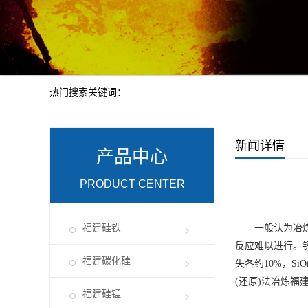
热门搜索关键词：
新闻详情
产品中心
PRODUCT CENTER
福建硅铁
一般认为冶
反应难以进行。钙
福建碳化硅
失各约10%，S
(还原)法冶炼
福
福建硅锰