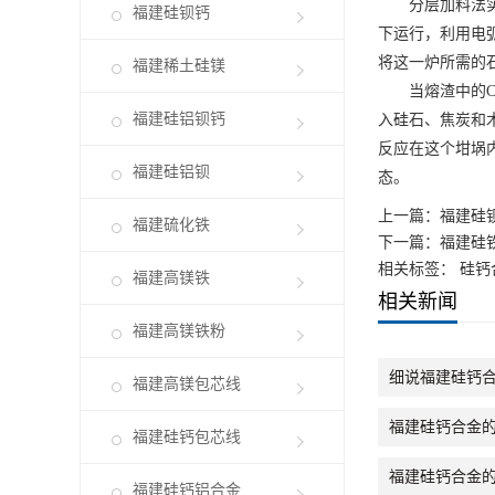
分层加料法实质
福建硅钡钙
下运行，利用电
将这一炉所需的
福建稀土硅镁
当熔渣中的CaC
福建硅铝钡钙
入硅石、焦炭和木
反应在这个坩埚
福建硅铝钡
态。
上一篇：
福建硅
福建硫化铁
下一篇：
福建硅
相关标签： 硅钙
福建高镁铁
相关新闻
福建高镁铁粉
细说福建硅钙
福建高镁包芯线
福建硅钙合金
福建硅钙包芯线
福建硅钙合金
福建硅钙铝合金