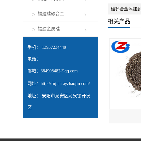
硅钙合金添加
福建硅碳合金
相关产品
福建金属硅
手机： 13937234449
电话：
邮箱：
384908482@qq.com
网址：
http://fujian.ayzhaojin.com/
地址： 安阳市龙安区龙泉镇开发
区