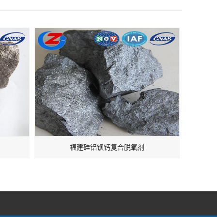
福建硅铝钡钙复合脱氧剂