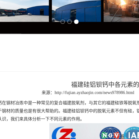
Previous slide
Next slide
福建硅铝钡钙中各元素
来源：
http://fujian.ayzhaojin.com/news978986.html
钙
在钢材冶炼中是一种常见的复合
福建脱氧剂
，与其它的
福建硅铁
等脱氧
于钢材的质量也是有很大帮助的。
福建硅铝
钡钙中的脱氧元素不但有硅，
认识，我们来具体分析一下不同元素的作用。