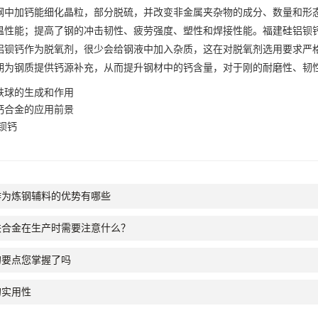
钢中加钙能细化晶粒，部分脱硫，并改变非金属夹杂物的成分、数量和形
温性能；提高了钢的冲击韧性、疲劳强度、塑性和焊接性能。
福建硅铝钡
铝钡
钙作为脱氧剂，很少会给钢液中加入杂质，这在对脱氧剂选用要求严
期为钢质提供钙源补充，从而提升钢材中的钙含量，对于刚的耐磨性、韧
铁球的生成和作用
钙合金的应用前景
钡钙
作为炼钢辅料的优势有哪些
铁合金在生产时需要注意什么？
的要点您掌握了吗
的实用性