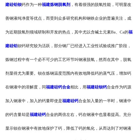
建硅铝钡
钙作为一种
福建炼钢脱氧剂
，有着很强的脱氧性能，可明显改
善钢液纯净度等优点，而受到众多研究机构和钢铁企业的普遍关注，成
为近期脱氧剂领域研制和开发的热点，其中尤以含碱土元素Ba、Ca的
福
建硅铝
钡钙研究较为活跃，部分钢厂已经进入工业性试验或推广阶段，
炼钢过程中有一个必不可少的工艺环节叫钢液脱氧，然而在其中，脱氧
剂显得尤为重要。钡在炼钢温度范围内有效地降低钙的蒸气压，增加钙
在钢液中的溶解度，同
福建硅钙合金
相比，用
福建硅钡钙
合金作为钙源
加入钢液中，加入的钙量即使是
福建硅钙
合金加入量的一半时，钢液中
的钙含量却是
福建硅钙
合金的两倍左右，钙在钢液中也显着提高。充分
显示钡在钢液中有效地保护了钙，降低了钙的氧化，从而达到了对钢液